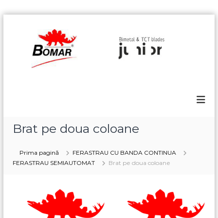
S
k
B
i
o
p
m
t
a
o
r
c
o
n
t
e
Brat pe doua coloane
n
t
Prima pagină
FERASTRAU CU BANDA CONTINUA
FERASTRAU SEMIAUTOMAT
Brat pe doua coloane