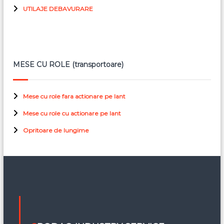
UTILAJE DEBAVURARE
MESE CU ROLE (transportoare)
Mese cu role fara actionare pe lant
Mese cu role cu actionare pe lant
Opritoare de lungime