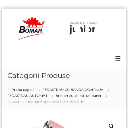
S
k
B
i
o
p
m
t
a
o
r
c
o
n
t
e
Categorii Produse
n
t
Prima pagină
FERASTRAU CU BANDA CONTINUA
FERASTRAU AUTOMAT
Brat articulat intr-un punct
Ferastrau automat Ergonomic 375.308 GANC