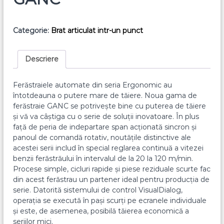
Categorie:
Brat articulat intr-un punct
Descriere
Ferăstraiele automate din seria Ergonomic au
întotdeauna o putere mare de tăiere.
Noua gama de
ferăstraie GANC se potrivește bine cu puterea de tăiere
și vă va câștiga cu o serie de soluții inovatoare.
În plus
față de peria de indepartare span acționată sincron și
panoul de comandă rotativ, noutățile distinctive ale
acestei serii includ în special reglarea continuă a vitezei
benzii ferăstrăului în intervalul de la 20 la 120 m/min.
Procese simple, cicluri rapide și piese reziduale scurte fac
din acest ferăstrau un partener ideal pentru producția de
serie.
Datorită sistemului de control VisualDialog,
operația se execută în pași scurți pe ecranele individuale
și este, de asemenea, posibilă tăierea economică a
seriilor mici.