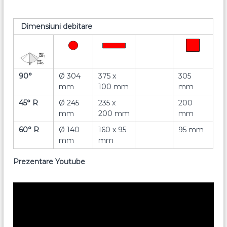
Dimensiuni debitare
90°
Ø 304
375 x
305
mm
100 mm
mm
45° R
Ø 245
235 x
200
mm
200 mm
mm
60° R
Ø 140
160 x 95
95 mm
mm
mm
Prezentare Youtube