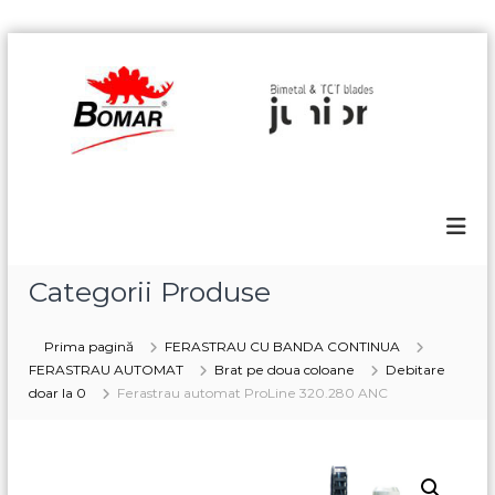
S
k
B
i
o
p
m
t
a
o
r
c
o
n
t
e
Categorii Produse
n
t
Prima pagină
FERASTRAU CU BANDA CONTINUA
FERASTRAU AUTOMAT
Brat pe doua coloane
Debitare
doar la 0
Ferastrau automat ProLine 320.280 ANC