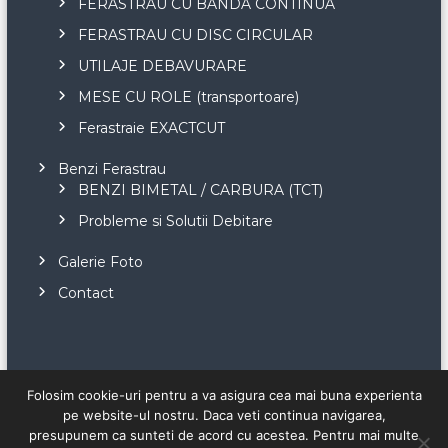
FERASTRAU CU BANDA CONTINUA
FERASTRAU CU DISC CIRCULAR
UTILAJE DEBAVURARE
MESE CU ROLE (transportoare)
Ferastraie EXACTCUT
Benzi Ferastrau
BENZI BIMETAL / CARBURA (TCT)
Probleme si Solutii Debitare
Galerie Foto
Contact
Folosim cookie-uri pentru a va asigura cea mai buna experienta
pe website-ul nostru. Daca veti continua navigarea,
presupunem ca sunteti de acord cu acestea. Pentru mai multe
Copyright © 2026
Bomar
All rights reserved. Theme:
Flash
by