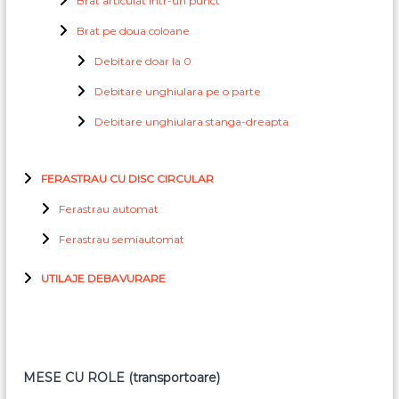
Brat articulat intr-un punct
Brat pe doua coloane
Debitare doar la 0
Debitare unghiulara pe o parte
Debitare unghiulara stanga-dreapta
FERASTRAU CU DISC CIRCULAR
Ferastrau automat
Ferastrau semiautomat
UTILAJE DEBAVURARE
MESE CU ROLE (transportoare)