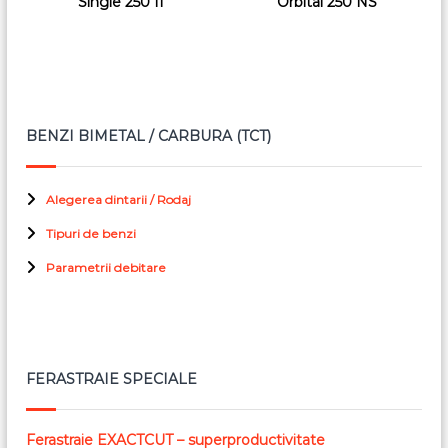
Single 250 II
Orbital 250 NS
BENZI BIMETAL / CARBURA (TCT)
Alegerea dintarii / Rodaj
Tipuri de benzi
Parametrii debitare
FERASTRAIE SPECIALE
Ferastraie EXACTCUT – superproductivitate