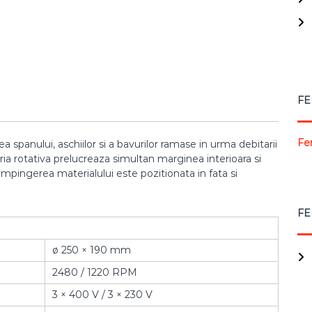
FE
Fe
 spanului, aschiilor si a bavurilor ramase in urma debitarii
ria rotativa prelucreaza simultan marginea interioara si
impingerea materialului este pozitionata in fata si
FE
ø 250 × 190 mm
2480 / 1220 RPM
3 × 400 V / 3 × 230 V