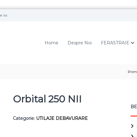
r.ro
B
o
m
Home
Despre Noi
FERASTRAIE
a
r
Prim
Orbital 250 NII
BE
Categorie:
UTILAJE DEBAVURARE