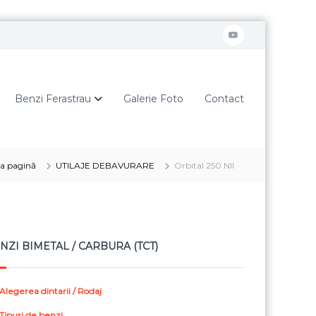
Y
o
u
Benzi Ferastrau
Galerie Foto
Contact
t
u
b
e
a pagină
UTILAJE DEBAVURARE
Orbital 250 NII
NZI BIMETAL / CARBURA (TCT)
Alegerea dintarii / Rodaj
Tipuri de benzi